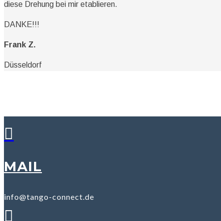
diese Drehung bei mir etablieren.
DANKE!!!
Frank Z.
Düsseldorf

MAIL
info@tango-connect.de
