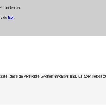
elstunden an.
st du
hier
.
ste, dass da verrückte Sachen machbar sind. Es aber selbst zu